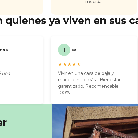
medida.
 quienes ya viven en sus c
I
nosa
Isa
★★★★★
ó una
Vivir en una casa de paja y
madera es lo más... Bienestar
garantizado. Recomendable
100%.
er