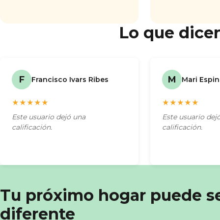
Lo que dicen
F
M
Francisco Ivars Ribes
Mari Espi
★★★★★
★★★★★
Este usuario dejó una
Este usuario dej
calificación.
calificación.
Tu próximo hogar puede s
diferente