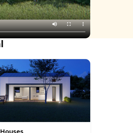
l
 Houses